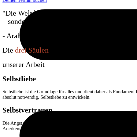
Deinen Termin buchen
"Die Welt braucht keine perfekten Menschen
– sondern präsente."
- Arabella Tornow
Die
drei Säulen
unserer Arbeit
Selbstliebe
Selbstliebe ist die Grundlage für alles und dient daher als Fundamen
absolut notwendig, Selbstliebe zu entwickeln.
Selbstvertrauen
Die Angst vor innerer und äußerer Verurteilung hindert uns daran, ec
Anerkennung von außen kommt oder nicht.