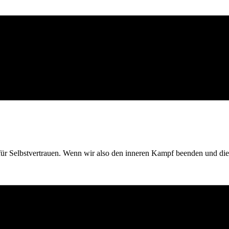
t für Selbstvertrauen. Wenn wir also den inneren Kampf beenden und di
htes Selbstbewusstsein zu entwickeln. Wahre Confidence (nicht Arroganz