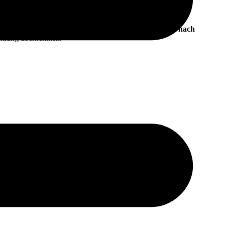
st, Sucht, Scham, Schuld, übermäßigem Verlangen nach
cklung übernehmen.