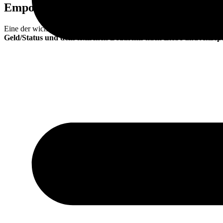
Empowerment
Eine der wichtigsten Prioritäten meiner Klienten sind Freiheit und Si
Geld/Status und dem toxischen Bedürfnis nach Liebe und Akzep