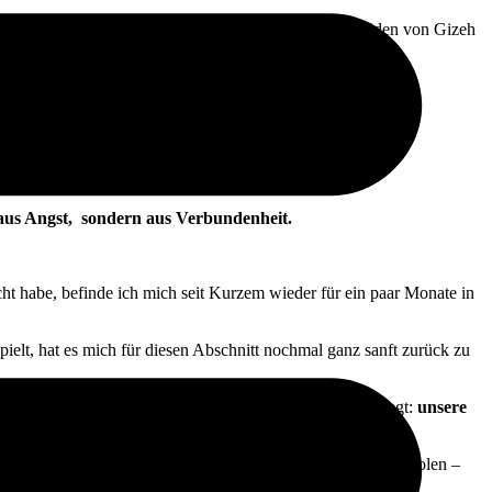
el, in direkter Ausrichtung zu den ägyptischen Pyramiden von Gizeh
en. Der Löwe steht dabei nicht nur für Mut, sondern auch für
…und für sie einstehen.
 aus Angst, sondern aus Verbundenheit.
cht habe, befinde ich mich seit Kurzem wieder für ein paar Monate in
ielt, hat es mich für diesen Abschnitt nochmal ganz sanft zurück zu
ich auf das konzentrieren möchte, was mich wirklich bewegt:
unsere
ehr Vertrauen, mehr Liebe und Mitgefühl in unsere Herzen holen –