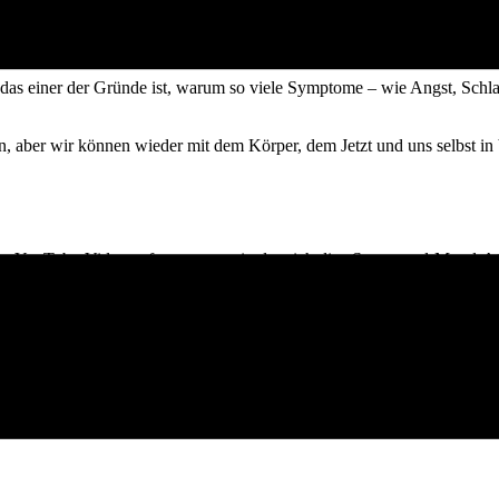
genommen:
„Wie richtiger Atem Angst und Stress beruhigen kann.
en sich Panik angebahnt hat oder der Körper in Alarmbereitschaft ging
ss das einer der Gründe ist, warum so viele Symptome – wie Angst, Schl
n, aber wir können wieder mit dem Körper, dem Jetzt und uns selbst 
urzes YouTube-Video aufgenommen, in dem ich die „Sonne-und-Mond-Ate
k nach Dolores Cannon
, vielleicht kennst du sie unter dem Namen Q
t oder sich anfühlt, als käme sie nicht aus diesem Leben, kann diese Arbe