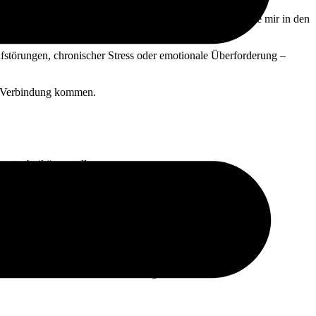
“,
in der ich dir
drei einfache Atemtechniken
vorstelle, die mir in den
.
afstörungen, chronischer Stress oder emotionale Überforderung –
in Verbindung kommen.
mtechnik“ vorstelle.
HHT.
it erstaunlich klare Antworten bringen.