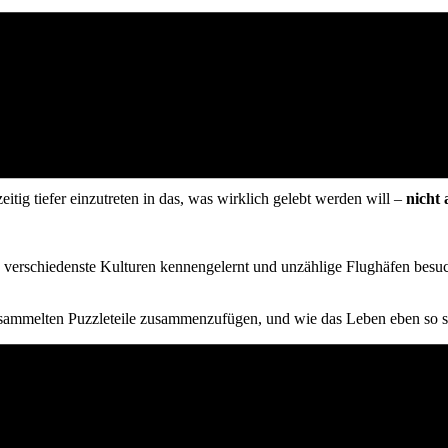
nn die Sonne im Zeichen Löwe, gemeinsam mit Sirius und dem Orion-Gürt
 Milchstraße verbunden.
Herzenergie, innerer Klarheit und schöpferischer Kraft über uns ergieß
n. Wenn wir aus dem Herzen führen. Wenn wir die Wahrheit aussprechen
eitig tiefer einzutreten in das, was wirklich gelebt werden will –
nicht
t, verschiedenste Kulturen kennengelernt und unzählige Flughäfen besu
gesammelten Puzzleteile zusammenzufügen, und wie das Leben eben so sp
t gerne noch stärker auf dem deutschsprachigen Markt platzieren und m
wieder. Damit verbunden ist auch die Frage: Wie können wir wieder m