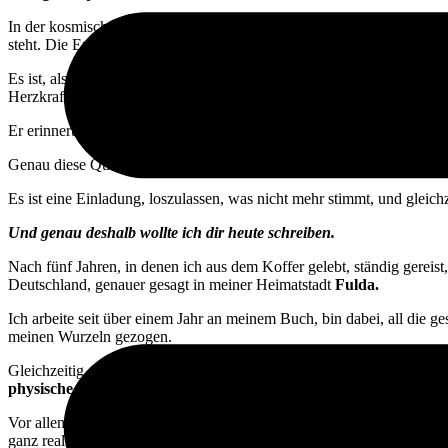
In der kosmischen Astrologie öffnet sich dieses Tor jedes Jahr, we
steht. Die Erde ist dann genau mit dem galaktischen Zentrum unserer
Es ist, als würde sich der Himmel kurz aufspannen und ein Fluss aus 
Herzkraft, innere Autorität und spirituelle Souveränität.
Er erinnert uns daran, wer wir sind, wenn wir uns nicht mehr ducke
Genau diese Qualitäten sind in diesen Tagen besonders spürbar.
Es ist eine Einladung, loszulassen, was nicht mehr stimmt, und gleichz
Und genau deshalb wollte ich dir heute schreiben.
Nach fünf Jahren, in denen ich aus dem Koffer gelebt, ständig gereis
Deutschland, genauer gesagt in meiner Heimatstadt
Fulda.
Ich arbeite seit über einem Jahr an meinem Buch, bin dabei, all die 
meinen Wurzeln gezogen.
Gleichzeitig spüre ich gerade ganz deutlich, dass ich meinen Podcas
physische und mentale Gesundheit.
Vor allem das Thema
Angst
begegnet mir hier in Deutschland immer 
ganz real und nicht nur als Konzept?